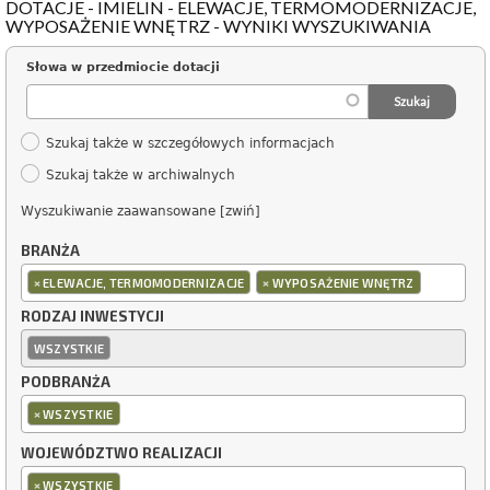
DOTACJE - IMIELIN - ELEWACJE, TERMOMODERNIZACJE,
WYPOSAŻENIE WNĘTRZ - WYNIKI WYSZUKIWANIA
Słowa w przedmiocie dotacji
Szukaj także w szczegółowych informacjach
Szukaj także w archiwalnych
Wyszukiwanie zaawansowane [zwiń]
BRANŻA
×
×
ELEWACJE, TERMOMODERNIZACJE
WYPOSAŻENIE WNĘTRZ
RODZAJ INWESTYCJI
WSZYSTKIE
PODBRANŻA
×
WSZYSTKIE
WOJEWÓDZTWO REALIZACJI
×
WSZYSTKIE