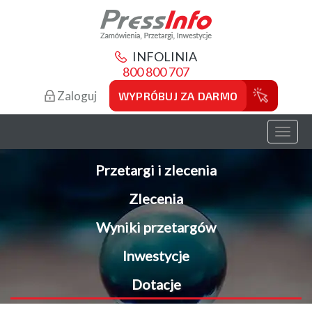
INFOLINIA
800 800 707
Zaloguj
WYPRÓBUJ ZA DARMO
Toggl
naviga
Przetargi i zlecenia
Zlecenia
Wyniki przetargów
Inwestycje
Dotacje