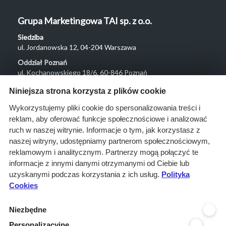
Grupa Marketingowa TAI sp. z o.o.
Siedziba
ul. Jordanowska 12, 04-204 Warszawa
Oddział Poznań
ul. Kochanowskiego 18/6, 60-846 Poznań
Menu
Niniejsza strona korzysta z plików cookie
O nas
Wykorzystujemy pliki cookie do spersonalizowania treści i
reklam, aby oferować funkcje społecznościowe i analizować
Rozwiązania
ruch w naszej witrynie. Informacje o tym, jak korzystasz z
Monitoring
naszej witryny, udostępniamy partnerom społecznościowym,
przetargów
reklamowym i analitycznym. Partnerzy mogą połączyć te
informacje z innymi danymi otrzymanymi od Ciebie lub
Raporty
uzyskanymi podczas korzystania z ich usług.
Polityka
przetargowe
Cookies
Ustawienia cookies
Niezbędne
Kontakt
Personalizacyjne