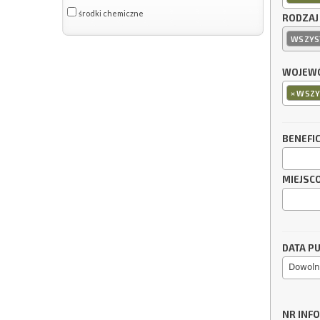
środki chemiczne
RODZAJ
WSZYS
WOJEWÓ
×
WSZY
BENEFI
MIEJSC
DATA PU
Dowoln
NR INF