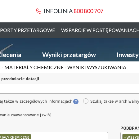
INFOLINIA
800 800 707
PORTY PRZETARGOWE
WSPARCIE W POSTĘPOWANIAC
lecenia
Wyniki przetargów
Inwesty
 - MATERIAŁY CHEMICZNE - WYNIKI WYSZUKIWANIA
 przedmiocie dotacji
aj także w szczegółowych informacjach
Szukaj także w archiwaln
wanie zaawansowane [zwiń]
A
PODBRA
×
RIAŁY CHEMICZNE
WSZYS