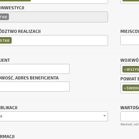
 INWESTYCJI
TKIE
DZTWO REALIZACJI
MIEJSCO
STKIE
CJENT
WOJEWÓD
×
WSZYS
OWOŚĆ, ADRES BENEFICJENTA
POWIAT 
×
ŚWIDNI
BLIKACJI
WARTOŚĆ
a
Wartość od 
ORMACJI