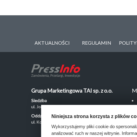
AKTUALNOŚCI
REGULAMIN
POLIT
Grupa Marketingowa TAI sp. z o.o.
M
Siedziba
ul. Jordanowska 12, 04-204 Warszawa
Oddział Poznań
Niniejsza strona korzysta z plików c
ul. Kochanowskiego 18/6, 60-846 Poznań
Wykorzystujemy pliki cookie do spersonali
analizować ruch w naszej witrynie. Inform