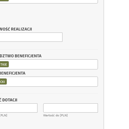
WOŚĆ REALIZACJI
ZTWO BENEFICJENTA
TKIE
BENEFICJENTA
CKI
 DOTACJI
[PLN]
Wartość do [PLN]