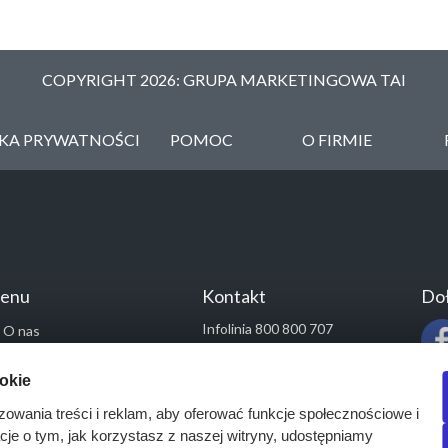
COPYRIGHT 2026: GRUPA MARKETINGOWA TAI
YKA PRYWATNOŚCI
POMOC
O FIRMIE
enu
Kontakt
Doł
Infolinia 800 800 707
O nas
kontakt@pressinfo.pl
Rozwiązania
ookie
Monitoring przetargów
zowania treści i reklam, aby oferować funkcje społecznościowe i
Raporty przetargowe
acje o tym, jak korzystasz z naszej witryny, udostępniamy
Ustawienia cookies