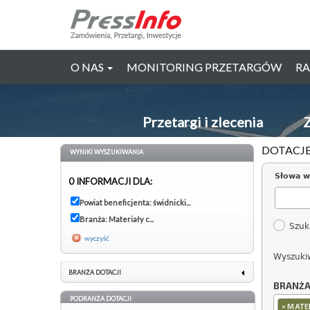
O NAS
MONITORING PRZETARGÓW
RA
Przetargi i zlecenia
Z
DOTACJE
WYNIKI WYSZUKIWANIA
Słowa w
0 INFORMACJI DLA:
Powiat beneficjenta: świdnicki...
Branża: Materiały c...
Szuk
wyczyść
Wyszuki
BRANŻA DOTACJI
BRANŻ
PODRANŻA DOTACJI
×
MATE