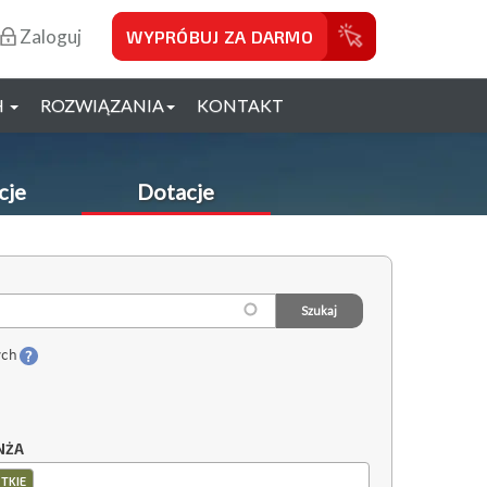
Zaloguj
WYPRÓBUJ ZA DARMO
H
ROZWIĄZANIA
KONTAKT
cje
Dotacje
ych
NŻA
TKIE