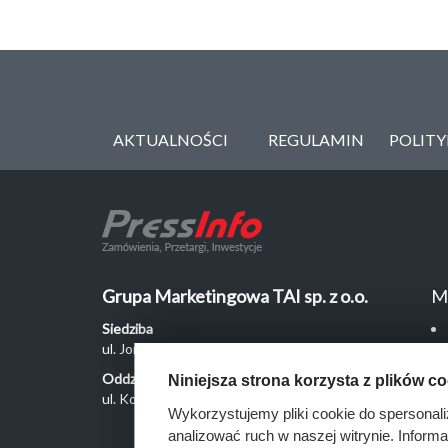
AKTUALNOŚCI
REGULAMIN
POLIT
Grupa Marketingowa TAI sp. z o.o.
M
Siedziba
ul. Jordanowska 12, 04-204 Warszawa
Oddział Poznań
Niniejsza strona korzysta z plików c
ul. Kochanowskiego 18/6, 60-846 Poznań
Wykorzystujemy pliki cookie do spersonali
analizować ruch w naszej witrynie. Inform