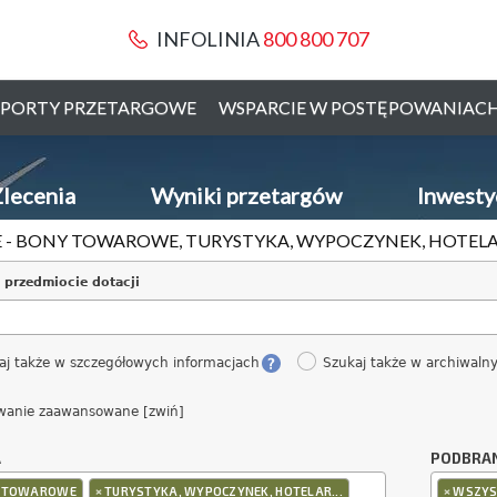
INFOLINIA
800 800 707
PORTY PRZETARGOWE
WSPARCIE W POSTĘPOWANIAC
lecenia
Wyniki przetargów
Inwesty
 - BONY TOWAROWE, TURYSTYKA, WYPOCZYNEK, HOTELA
 przedmiocie dotacji
aj także w szczegółowych informacjach
Szukaj także w archiwaln
wanie zaawansowane [zwiń]
A
PODBRA
×
×
 TOWAROWE
TURYSTYKA, WYPOCZYNEK, HOTELAR...
WSZYS