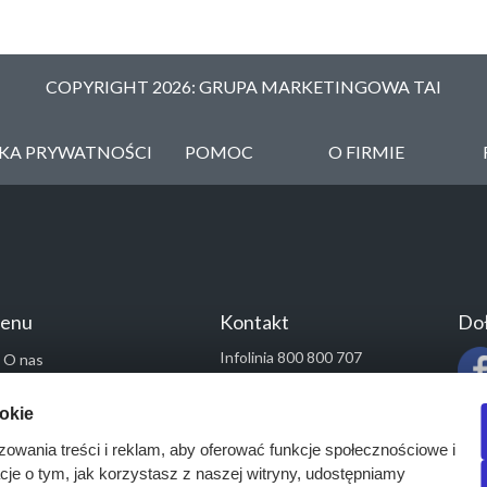
COPYRIGHT 2026: GRUPA MARKETINGOWA TAI
YKA PRYWATNOŚCI
POMOC
O FIRMIE
enu
Kontakt
Doł
Infolinia 800 800 707
O nas
kontakt@pressinfo.pl
Rozwiązania
ookie
Monitoring przetargów
zowania treści i reklam, aby oferować funkcje społecznościowe i
Raporty przetargowe
acje o tym, jak korzystasz z naszej witryny, udostępniamy
Ustawienia cookies