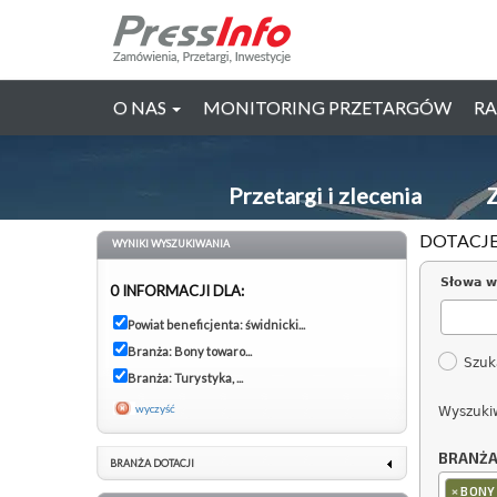
O NAS
MONITORING PRZETARGÓW
RA
Przetargi i zlecenia
Z
DOTACJE
WYNIKI WYSZUKIWANIA
Słowa w
0 INFORMACJI DLA:
Powiat beneficjenta: świdnicki...
Branża: Bony towaro...
Szuk
Branża: Turystyka, ...
wyczyść
Wyszuki
BRANŻ
BRANŻA DOTACJI
×
BONY