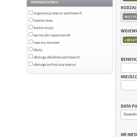
PODRANŻA DOTACJI
RODZAJ
organizacja imprez sportowych
WSZYS
hotelarstwo
konferencje
WOJEWÓ
wycieczki i wypoczynek
×
WSZY
imprezy masowe
bilety
obsługa obiektów sportowych
BENEFI
obsługa techniczna imprez
MIEJSC
DATA PU
Dowoln
NR INF