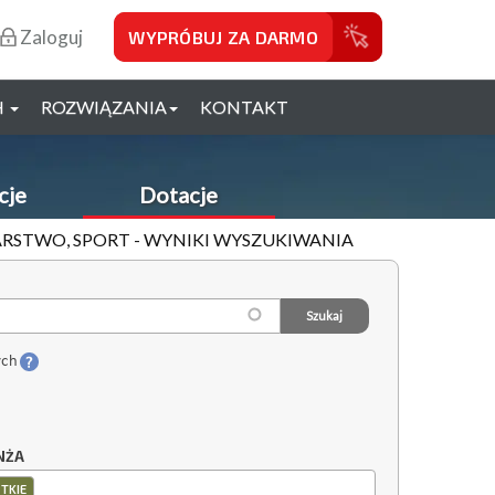
Zaloguj
WYPRÓBUJ ZA DARMO
H
ROZWIĄZANIA
KONTAKT
cje
Dotacje
RSTWO, SPORT - WYNIKI WYSZUKIWANIA
ych
NŻA
TKIE