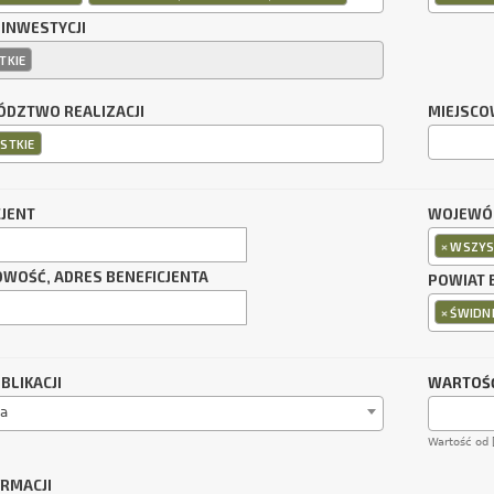
 INWESTYCJI
TKIE
DZTWO REALIZACJI
MIEJSCO
STKIE
CJENT
WOJEWÓD
×
WSZYS
OWOŚĆ, ADRES BENEFICJENTA
POWIAT 
×
ŚWIDNI
BLIKACJI
WARTOŚĆ
a
Wartość od 
ORMACJI