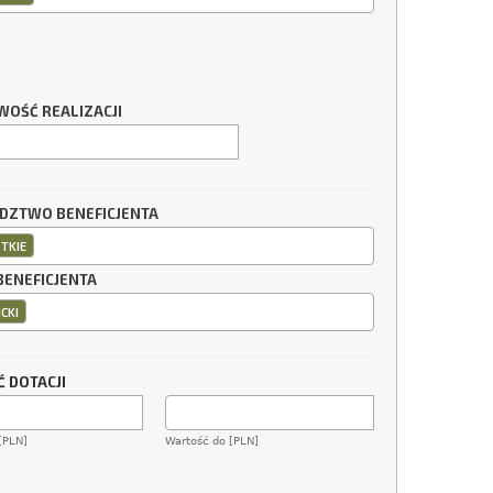
WOŚĆ REALIZACJI
ZTWO BENEFICJENTA
TKIE
BENEFICJENTA
CKI
 DOTACJI
[PLN]
Wartość do [PLN]