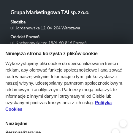
Grupa Marketingowa TAI sp. z o.o.
Siedziba
ul. Jordanowska 12, 04-204 Warszawa
Oddział Poznań
ul. Kochanowskiego 18/6, 60-846 Poznań
Menu
Niniejsza strona korzysta z plików cookie
O nas
Wykorzystujemy pliki cookie do spersonalizowania treści i
reklam, aby oferować funkcje społecznościowe i analizować
Rozwiązania
ruch w naszej witrynie. Informacje o tym, jak korzystasz z
Monitoring
naszej witryny, udostępniamy partnerom społecznościowym,
przetargów
reklamowym i analitycznym. Partnerzy mogą połączyć te
informacje z innymi danymi otrzymanymi od Ciebie lub
Raporty
uzyskanymi podczas korzystania z ich usług.
Polityka
przetargowe
Cookies
Ustawienia cookies
Niezbędne
Kontakt
Personalizacyjne