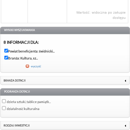
Wartość: widoczna po zakupie
dostępu
WYNIKI WYSZUKIWANIA
8 INFORMACJI DLA:
Powiat beneficjenta: świdnicki...
Branża: Kultura, sz...
wyczyść
BRANŻA DOTACJI
PODRANŻA DOTACJI
dzieła sztuki, tablice pamiątk...
działalność kulturalna
RODZAJ INWESTYCJI