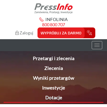
INFOLINIA
800 800 707
Zaloguj
WYPRÓBUJ ZA DARMO
Toggl
naviga
Przetargi i zlecenia
Zlecenia
Wyniki przetargów
Inwestycje
Dotacje