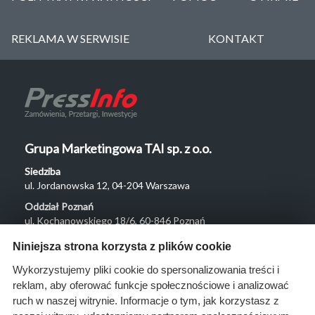
REKLAMA W SERWISIE
KONTAKT
Grupa Marketingowa TAI sp. z o.o.
Siedziba
ul. Jordanowska 12, 04-204 Warszawa
Oddział Poznań
ul. Kochanowskiego 18/6, 60-846 Poznań
Menu
Niniejsza strona korzysta z plików cookie
O nas
Wykorzystujemy pliki cookie do spersonalizowania treści i
reklam, aby oferować funkcje społecznościowe i analizować
Rozwiązania
ruch w naszej witrynie. Informacje o tym, jak korzystasz z