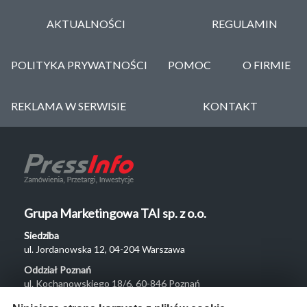
AKTUALNOŚCI
REGULAMIN
POLITYKA PRYWATNOŚCI
POMOC
O FIRMIE
REKLAMA W SERWISIE
KONTAKT
Grupa Marketingowa TAI sp. z o.o.
Siedziba
ul. Jordanowska 12, 04-204 Warszawa
Oddział Poznań
ul. Kochanowskiego 18/6, 60-846 Poznań
Menu