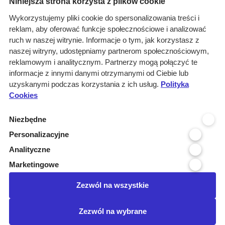
Niniejsza strona korzysta z plików cookie
O nas
Wykorzystujemy pliki cookie do spersonalizowania treści i
reklam, aby oferować funkcje społecznościowe i analizować
Rozwiązania
ruch w naszej witrynie. Informacje o tym, jak korzystasz z
Monitoring
naszej witryny, udostępniamy partnerom społecznościowym,
przetargów
reklamowym i analitycznym. Partnerzy mogą połączyć te
informacje z innymi danymi otrzymanymi od Ciebie lub
Raporty
uzyskanymi podczas korzystania z ich usług.
Polityka
przetargowe
Cookies
Ustawienia cookies
Niezbędne
Kontakt
Personalizacyjne
Kontakt
Analityczne
Infolinia 800 800 707
Marketingowe
kontakt@pressinfo.pl
Zezwól na wszystkie
Dołącz do nas
Zezwól na wybrane