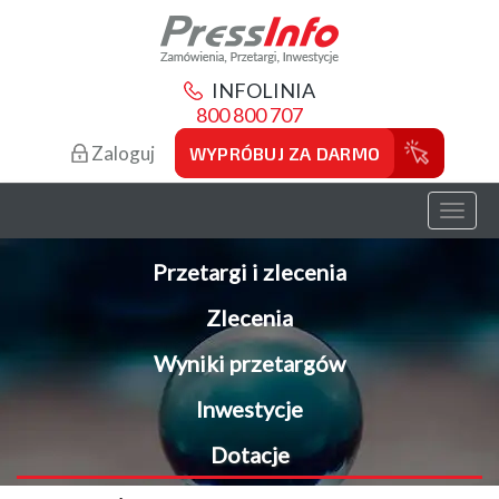
INFOLINIA
800 800 707
Zaloguj
WYPRÓBUJ ZA DARMO
Toggl
naviga
Przetargi i zlecenia
Zlecenia
Wyniki przetargów
Inwestycje
Dotacje