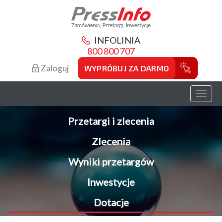
INFOLINIA
800 800 707
Zaloguj
WYPRÓBUJ ZA DARMO
Toggl
naviga
Przetargi i zlecenia
Zlecenia
Wyniki przetargów
Inwestycje
Dotacje