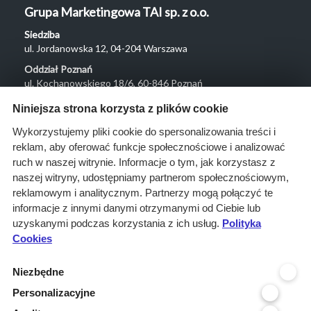
Grupa Marketingowa TAI sp. z o.o.
Siedziba
ul. Jordanowska 12, 04-204 Warszawa
Oddział Poznań
ul. Kochanowskiego 18/6, 60-846 Poznań
Menu
Niniejsza strona korzysta z plików cookie
O nas
Wykorzystujemy pliki cookie do spersonalizowania treści i
reklam, aby oferować funkcje społecznościowe i analizować
Rozwiązania
ruch w naszej witrynie. Informacje o tym, jak korzystasz z
Monitoring
naszej witryny, udostępniamy partnerom społecznościowym,
przetargów
reklamowym i analitycznym. Partnerzy mogą połączyć te
informacje z innymi danymi otrzymanymi od Ciebie lub
Raporty
uzyskanymi podczas korzystania z ich usług.
Polityka
przetargowe
Cookies
Ustawienia cookies
Niezbędne
Kontakt
Personalizacyjne
Kontakt