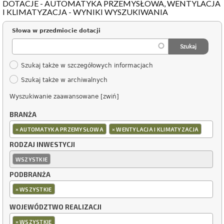
DOTACJE - AUTOMATYKA PRZEMYSŁOWA, WENTYLACJA
I KLIMATYZACJA - WYNIKI WYSZUKIWANIA
Słowa w przedmiocie dotacji
Szukaj także w szczegółowych informacjach
Szukaj także w archiwalnych
Wyszukiwanie zaawansowane [zwiń]
BRANŻA
×
×
AUTOMATYKA PRZEMYSŁOWA
WENTYLACJA I KLIMATYZACJA
RODZAJ INWESTYCJI
WSZYSTKIE
PODBRANŻA
×
WSZYSTKIE
WOJEWÓDZTWO REALIZACJI
×
WSZYSTKIE