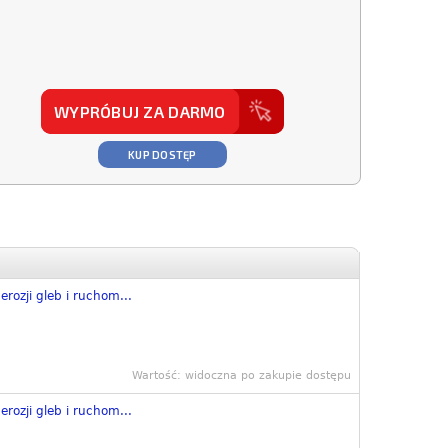
WYPRÓBUJ ZA DARMO
KUP DOSTĘP
erozji gleb i ruchom...
Wartość: widoczna po zakupie dostępu
erozji gleb i ruchom...