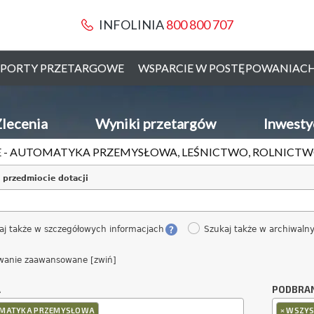
INFOLINIA
800 800 707
PORTY PRZETARGOWE
WSPARCIE W POSTĘPOWANIAC
lecenia
Wyniki przetargów
Inwesty
 - AUTOMATYKA PRZEMYSŁOWA, LEŚNICTWO, ROLNICTW
 przedmiocie dotacji
aj także w szczegółowych informacjach
Szukaj także w archiwaln
wanie zaawansowane [zwiń]
A
PODBRA
×
MATYKA PRZEMYSŁOWA
WSZYS