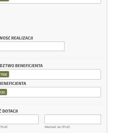
WOŚĆ REALIZACJI
ZTWO BENEFICJENTA
TKIE
BENEFICJENTA
CKI
 DOTACJI
[PLN]
Wartość do [PLN]