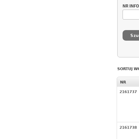
NR INF
SORTUJ W
NR
2161737
2161738