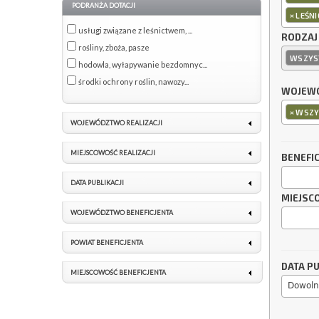
PODRANŻA DOTACJI
×
LEŚN
usługi związane z leśnictwem, ...
RODZAJ
rośliny, zboża, pasze
WSZYS
hodowla, wyłapywanie bezdomnyc...
środki ochrony roślin, nawozy...
WOJEWÓ
×
WSZY
WOJEWÓDZTWO REALIZACJI
MIEJSCOWOŚĆ REALIZACJI
BENEFI
DATA PUBLIKACJI
MIEJSC
WOJEWÓDZTWO BENEFICJENTA
POWIAT BENEFICJENTA
DATA PU
MIEJSCOWOŚĆ BENEFICJENTA
Dowoln