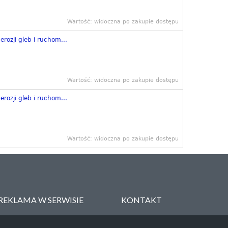
Wartość: widoczna po zakupie dostępu
erozji gleb i ruchom...
Wartość: widoczna po zakupie dostępu
erozji gleb i ruchom...
Wartość: widoczna po zakupie dostępu
REKLAMA W SERWISIE
KONTAKT