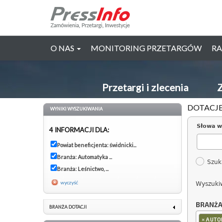
O NAS
MONITORING PRZETARGÓW
RA
Przetargi i zlecenia
Z
DOTACJE
WYNIKI WYSZUKIWANIA
Słowa w
4 INFORMACJI DLA:
Powiat beneficjenta: świdnicki...
Branża: Automatyka ...
Szuk
Branża: Leśnictwo, ...
wyczyść
Wyszuki
BRANŻ
BRANŻA DOTACJI
×
AUTO