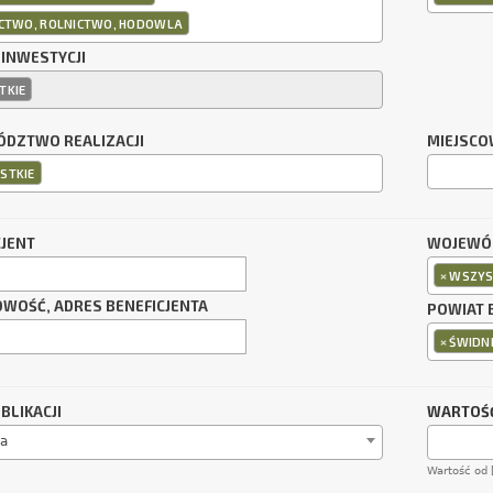
ICTWO, ROLNICTWO, HODOWLA
 INWESTYCJI
TKIE
DZTWO REALIZACJI
MIEJSCO
STKIE
CJENT
WOJEWÓD
×
WSZYS
OWOŚĆ, ADRES BENEFICJENTA
POWIAT 
×
ŚWIDNI
BLIKACJI
WARTOŚĆ
a
Wartość od 