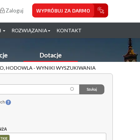
Zaloguj
WYPRÓBUJ ZA DARMO
H
ROZWIĄZANIA
KONTAKT
cje
Dotacje
O, HODOWLA - WYNIKI WYSZUKIWANIA
ych
NŻA
TKIE