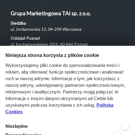
Grupa Marketingowa TAI sp. z o.o.
Siedziba
ul. Jordanowska 12, 04-204 Warszawa
Oddział Poznań
ul. Kochanowskiego 18/6, 60-846 Poznań
Menu
Niniejsza strona korzysta z plików cookie
O nas
Wykorzystujemy pliki cookie do spersonalizowania treści i
reklam, aby oferować funkcje społecznościowe i analizować
Rozwiązania
ruch w naszej witrynie. Informacje o tym, jak korzystasz z
Monitoring
naszej witryny, udostępniamy partnerom społecznościowym,
przetargów
reklamowym i analitycznym. Partnerzy mogą połączyć te
informacje z innymi danymi otrzymanymi od Ciebie lub
Raporty
uzyskanymi podczas korzystania z ich usług.
Polityka
przetargowe
Cookies
Ustawienia cookies
Niezbędne
Kontakt