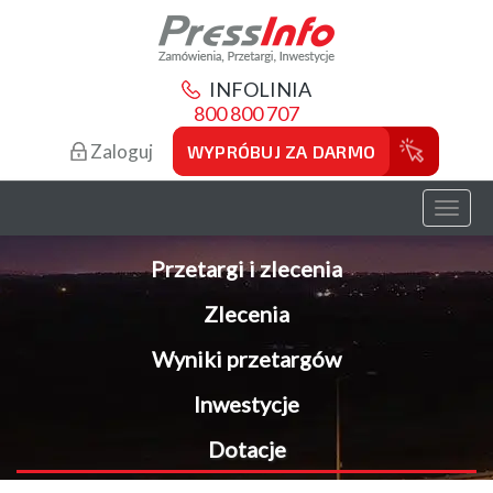
INFOLINIA
800 800 707
Zaloguj
WYPRÓBUJ ZA DARMO
Toggl
naviga
Przetargi i zlecenia
Zlecenia
Wyniki przetargów
Inwestycje
Dotacje