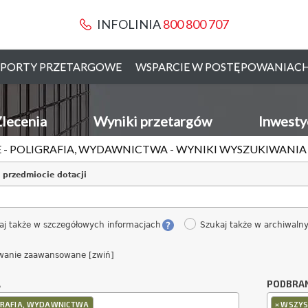
INFOLINIA
800 800 707
PORTY PRZETARGOWE
WSPARCIE W POSTĘPOWANIAC
lecenia
Wyniki przetargów
Inwesty
 - POLIGRAFIA, WYDAWNICTWA - WYNIKI WYSZUKIWANIA
 przedmiocie dotacji
aj także w szczegółowych informacjach
Szukaj także w archiwaln
wanie zaawansowane [zwiń]
A
PODBRA
×
GRAFIA, WYDAWNICTWA
WSZYS