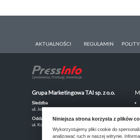
AKTUALNOŚCI
REGULAMIN
POLIT
Grupa Marketingowa TAI sp. z o.o.
M
Siedziba
ul. Jordanowska 12, 04-204 Warszawa
Oddział Poznań
Niniejsza strona korzysta z plików c
ul. Kochanowskiego 18/6, 60-846 Poznań
Wykorzystujemy pliki cookie do spersonali
analizować ruch w naszej witrynie. Inform