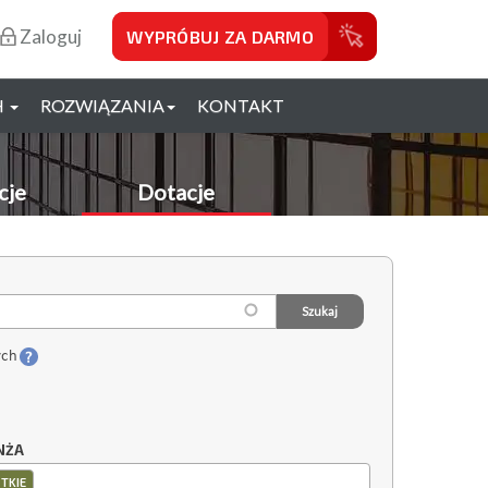
Zaloguj
WYPRÓBUJ ZA DARMO
H
ROZWIĄZANIA
KONTAKT
cje
Dotacje
ych
NŻA
TKIE