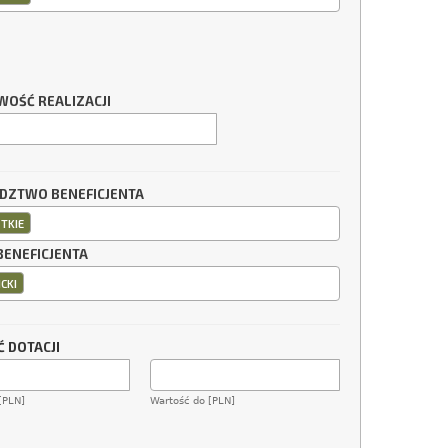
WOŚĆ REALIZACJI
ZTWO BENEFICJENTA
TKIE
BENEFICJENTA
CKI
 DOTACJI
[PLN]
Wartość do [PLN]