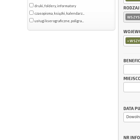
druki, foldery, informatory
RODZAJ
czasopisma, książki, kalendarz...
WSZYS
usługi kserograficzne, poligra...
WOJEWÓ
×
WSZY
BENEFI
MIEJSC
DATA PU
Dowoln
NR INF