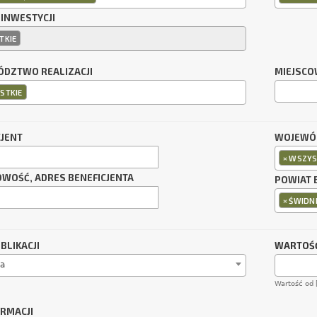
 INWESTYCJI
TKIE
DZTWO REALIZACJI
MIEJSCO
STKIE
CJENT
WOJEWÓD
×
WSZYS
OWOŚĆ, ADRES BENEFICJENTA
POWIAT 
×
ŚWIDNI
BLIKACJI
WARTOŚĆ
a
Wartość od 
ORMACJI