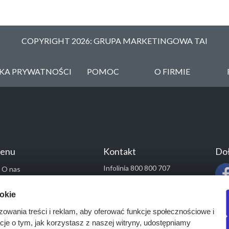
COPYRIGHT 2026: GRUPA MARKETINGOWA TAI
YKA PRYWATNOŚCI
POMOC
O FIRMIE
enu
Kontakt
Doł
Infolinia 800 800 707
O nas
kontakt@pressinfo.pl
Rozwiązania
ookie
Monitoring przetargów
zowania treści i reklam, aby oferować funkcje społecznościowe i
Raporty przetargowe
acje o tym, jak korzystasz z naszej witryny, udostępniamy
Ustawienia cookies