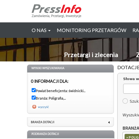
O NAS
MONITORING PRZETARGÓW
RA
Przetargi i zlecenia
Z
DOTACJE
WYNIKI WYSZUKIWANIA
Słowa w
0 INFORMACJI DLA:
Powiat beneficjenta: świdnicki...
Branża: Poligrafia,...
Szuk
wyczyść
Wyszuki
BRANŻA DOTACJI
BRANŻ
PODRANŻA DOTACJI
×
POLI