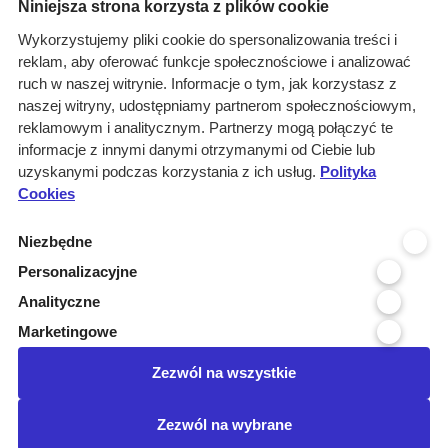
Menu
Niniejsza strona korzysta z plików cookie
O nas
Wykorzystujemy pliki cookie do spersonalizowania treści i
reklam, aby oferować funkcje społecznościowe i analizować
Rozwiązania
ruch w naszej witrynie. Informacje o tym, jak korzystasz z
Monitoring
naszej witryny, udostępniamy partnerom społecznościowym,
przetargów
reklamowym i analitycznym. Partnerzy mogą połączyć te
informacje z innymi danymi otrzymanymi od Ciebie lub
Raporty
uzyskanymi podczas korzystania z ich usług.
Polityka
przetargowe
Cookies
Ustawienia cookies
Niezbędne
Kontakt
Personalizacyjne
Kontakt
Analityczne
Infolinia 800 800 707
Marketingowe
kontakt@pressinfo.pl
Zezwól na wszystkie
Dołącz do nas
Zezwól na wybrane