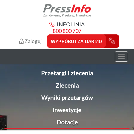
INFOLINIA
800 800 707
Zaloguj
WYPRÓBUJ ZA DARMO
Toggl
naviga
Przetargi i zlecenia
Zlecenia
Wyniki przetargów
Inwestycje
Dotacje