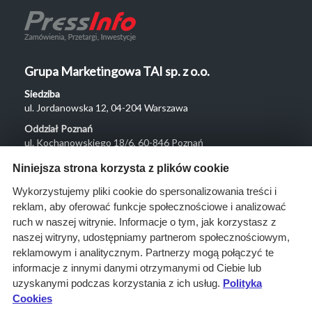
Grupa Marketingowa TAI sp. z o.o.
Siedziba
ul. Jordanowska 12, 04-204 Warszawa
Oddział Poznań
ul. Kochanowskiego 18/6, 60-846 Poznań
Menu
Niniejsza strona korzysta z plików cookie
O nas
Wykorzystujemy pliki cookie do spersonalizowania treści i
reklam, aby oferować funkcje społecznościowe i analizować
Rozwiązania
ruch w naszej witrynie. Informacje o tym, jak korzystasz z
Monitoring
naszej witryny, udostępniamy partnerom społecznościowym,
przetargów
reklamowym i analitycznym. Partnerzy mogą połączyć te
informacje z innymi danymi otrzymanymi od Ciebie lub
Raporty
uzyskanymi podczas korzystania z ich usług.
Polityka
przetargowe
Cookies