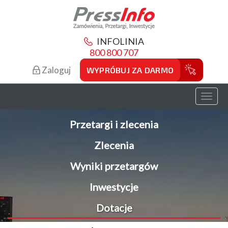
INFOLINIA
800 800 707
Zaloguj
WYPRÓBUJ ZA DARMO
Toggl
naviga
Przetargi i zlecenia
Zlecenia
Wyniki przetargów
Inwestycje
Dotacje