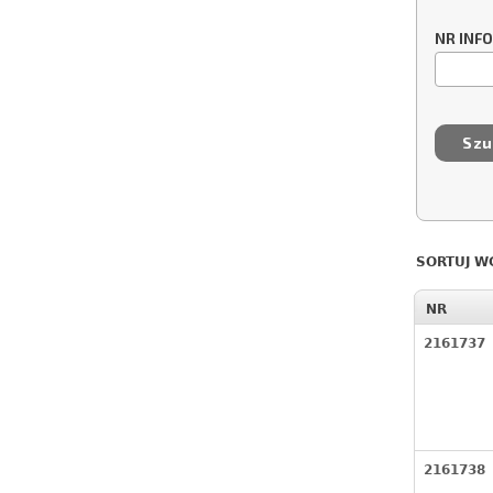
NR INF
SORTUJ W
NR
2161737
2161738