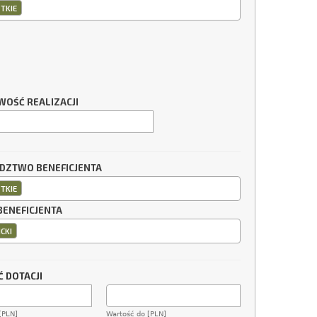
TKIE
WOŚĆ REALIZACJI
ZTWO BENEFICJENTA
TKIE
BENEFICJENTA
CKI
 DOTACJI
[PLN]
Wartość do [PLN]