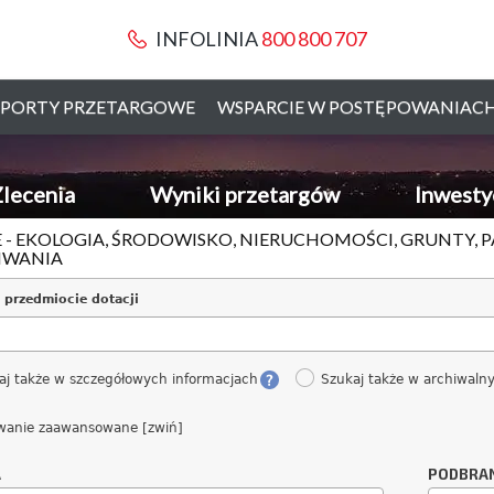
INFOLINIA
800 800 707
PORTY PRZETARGOWE
WSPARCIE W POSTĘPOWANIAC
lecenia
Wyniki przetargów
Inwesty
 - EKOLOGIA, ŚRODOWISKO, NIERUCHOMOŚCI, GRUNTY, P
IWANIA
 przedmiocie dotacji
aj także w szczegółowych informacjach
Szukaj także w archiwaln
wanie zaawansowane [zwiń]
A
PODBRA