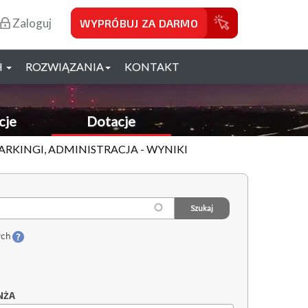
Zaloguj
WYPRÓBUJ ZA DARMO
H
ROZWIĄZANIA
KONTAKT
cje
Dotacje
ARKINGI, ADMINISTRACJA - WYNIKI
ych
NŻA