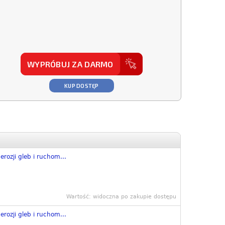
WYPRÓBUJ ZA DARMO
KUP DOSTĘP
erozji gleb i ruchom...
Wartość: widoczna po zakupie dostępu
erozji gleb i ruchom...