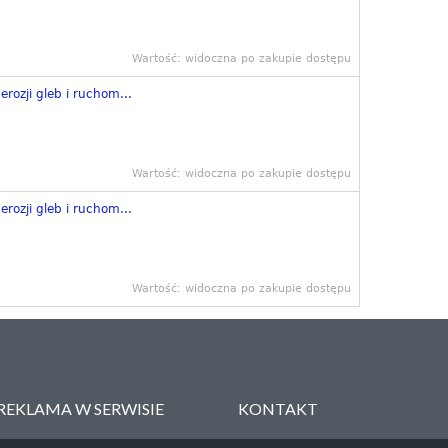
Wartość: widoczna po zakupie dostępu
erozji gleb i ruchom...
Wartość: widoczna po zakupie dostępu
erozji gleb i ruchom...
Wartość: widoczna po zakupie dostępu
REKLAMA W SERWISIE
KONTAKT