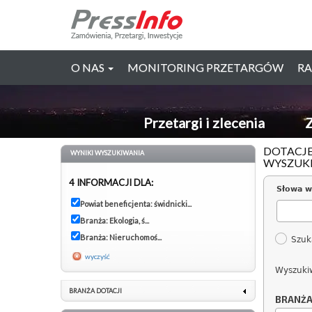
O NAS
MONITORING PRZETARGÓW
RA
Przetargi i zlecenia
Z
DOTACJE
WYNIKI WYSZUKIWANIA
WYSZUK
4 INFORMACJI DLA:
Słowa w
Powiat beneficjenta: świdnicki...
Branża: Ekologia, ś...
Branża: Nieruchomoś...
Szuk
wyczyść
Wyszuki
BRANŻA DOTACJI
BRANŻ