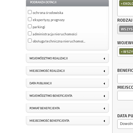
PODRANŻA DOTACJI
×
EKOL
ochrona środowiska
ekspertyzy, prognozy
RODZAJ
parkingi
WSZYS
administracja nieruchomości
obsługa techniczna nieruchomoś...
WOJEWÓ
×
WSZY
WOJEWÓDZTWO REALIZACJI
BENEFI
MIEJSCOWOŚĆ REALIZACJI
DATA PUBLIKACJI
MIEJSC
WOJEWÓDZTWO BENEFICJENTA
POWIAT BENEFICJENTA
DATA PU
MIEJSCOWOŚĆ BENEFICJENTA
Dowoln