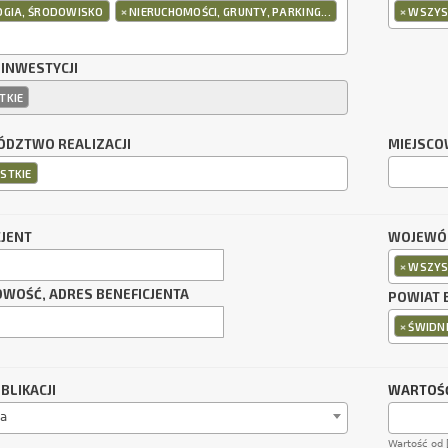
×
×
OGIA, ŚRODOWISKO
NIERUCHOMOŚCI, GRUNTY, PARKING...
WSZYS
 INWESTYCJI
TKIE
DZTWO REALIZACJI
MIEJSCO
STKIE
CJENT
WOJEWÓD
×
WSZYS
OWOŚĆ, ADRES BENEFICJENTA
POWIAT 
×
ŚWIDNI
BLIKACJI
WARTOŚĆ
a
Wartość od 