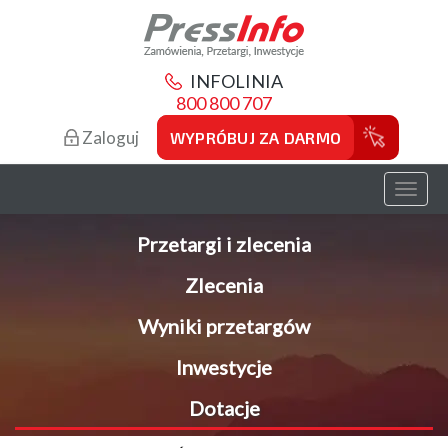
INFOLINIA
800 800 707
Zaloguj
WYPRÓBUJ ZA DARMO
Toggl
naviga
Przetargi i zlecenia
Zlecenia
Wyniki przetargów
Inwestycje
Dotacje