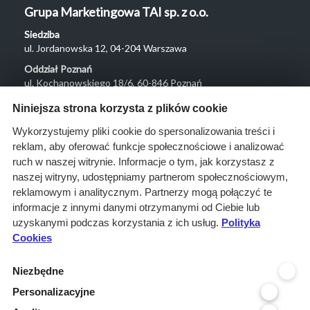
Grupa Marketingowa TAI sp. z o.o.
Siedziba
ul. Jordanowska 12, 04-204 Warszawa
Oddział Poznań
ul. Kochanowskiego 18/6, 60-846 Poznań
Menu
Niniejsza strona korzysta z plików cookie
O nas
Wykorzystujemy pliki cookie do spersonalizowania treści i
reklam, aby oferować funkcje społecznościowe i analizować
Rozwiązania
ruch w naszej witrynie. Informacje o tym, jak korzystasz z
Monitoring
naszej witryny, udostępniamy partnerom społecznościowym,
przetargów
reklamowym i analitycznym. Partnerzy mogą połączyć te
informacje z innymi danymi otrzymanymi od Ciebie lub
Raporty
uzyskanymi podczas korzystania z ich usług.
Polityka
przetargowe
Cookies
Ustawienia cookies
Niezbędne
Kontakt
Personalizacyjne
Kontakt