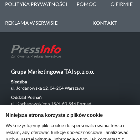
POLITYKA PRYWATNOŚCI
POMOC
O FIRMIE
REKLAMA W SERWISIE
KONTAKT
Grupa Marketingowa TAI sp. z o.o.
Siedziba
ul. Jordanowska 12, 04-204 Warszawa
Oddział Poznań
ul. Kochanowskiego 18/6, 60-846 Poznań
Menu
Niniejsza strona korzysta z plików cookie
O nas
Wykorzystujemy pliki cookie do spersonalizowania treści i
reklam, aby oferować funkcje społecznościowe i analizować
Rozwiązania
ruch w naszej witrynie. Informacje o tym, jak korzystasz z