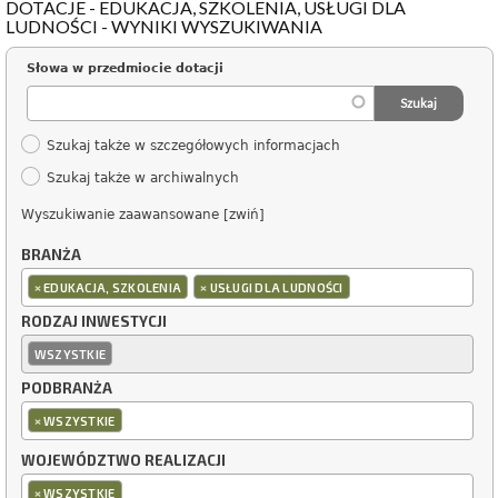
DOTACJE - EDUKACJA, SZKOLENIA, USŁUGI DLA
LUDNOŚCI - WYNIKI WYSZUKIWANIA
Słowa w przedmiocie dotacji
Szukaj także w szczegółowych informacjach
Szukaj także w archiwalnych
Wyszukiwanie zaawansowane [zwiń]
BRANŻA
×
×
EDUKACJA, SZKOLENIA
USŁUGI DLA LUDNOŚCI
RODZAJ INWESTYCJI
WSZYSTKIE
PODBRANŻA
×
WSZYSTKIE
WOJEWÓDZTWO REALIZACJI
×
WSZYSTKIE