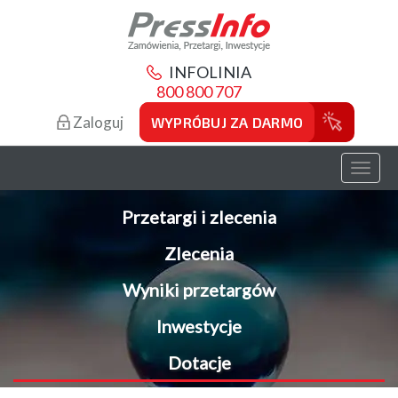
INFOLINIA
800 800 707
Zaloguj
WYPRÓBUJ ZA DARMO
Toggl
naviga
Przetargi i zlecenia
Zlecenia
Wyniki przetargów
Inwestycje
Dotacje