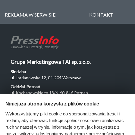
REKLAMA W SERWISIE
KONTAKT
Grupa Marketingowa TAI sp. z o.o.
Siedziba
ul. Jordanowska 12, 04-204 Warszawa
Oddział Poznań
ul. Kochanowskiego 18/6, 60-846 Poznań
Menu
Niniejsza strona korzysta z plików cookie
O nas
Wykorzystujemy pliki cookie do spersonalizowania treści i
reklam, aby oferować funkcje społecznościowe i analizować
Rozwiązania
ruch w naszej witrynie. Informacje o tym, jak korzystasz z
Monitoring
naszej witryny, udostępniamy partnerom społecznościowym,