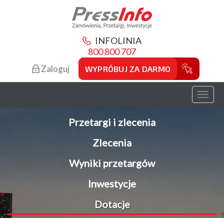
INFOLINIA
800 800 707
Zaloguj
WYPRÓBUJ ZA DARMO
Toggl
naviga
Przetargi i zlecenia
Zlecenia
Wyniki przetargów
Inwestycje
Dotacje