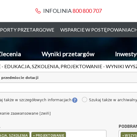
INFOLINIA
800 800 707
PORTY PRZETARGOWE
WSPARCIE W POSTĘPOWANIAC
lecenia
Wyniki przetargów
Inwesty
 - EDUKACJA, SZKOLENIA, PROJEKTOWANIE - WYNIKI WY
 przedmiocie dotacji
aj także w szczegółowych informacjach
Szukaj także w archiwaln
wanie zaawansowane [zwiń]
A
PODBRA
×
×
CJA, SZKOLENIA
PROJEKTOWANIE
WSZYS