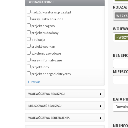
PODRANŻA DOTACJI
RODZAJ
nadzór, kosztorys, przegląd
WSZYS
kursy i szkolenia inne
projekt drogowy
WOJEWÓ
projekt budowlany
×
WSZY
edukacja
projekt wod-kan
szkolenia zawodowe
BENEFI
kursy informatyczne
projekt inny
MIEJSC
projekt energoelektryczny
(+)rozwiń
WOJEWÓDZTWO REALIZACJI
DATA PU
MIEJSCOWOŚĆ REALIZACJI
Dowoln
WOJEWÓDZTWO BENEFICJENTA
NR INF