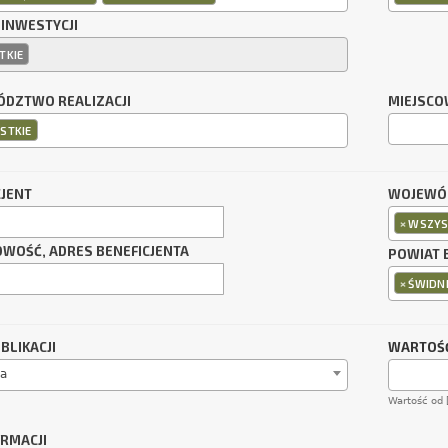
 INWESTYCJI
TKIE
DZTWO REALIZACJI
MIEJSCO
STKIE
CJENT
WOJEWÓD
×
WSZYS
OWOŚĆ, ADRES BENEFICJENTA
POWIAT 
×
ŚWIDNI
BLIKACJI
WARTOŚĆ
a
Wartość od 
ORMACJI