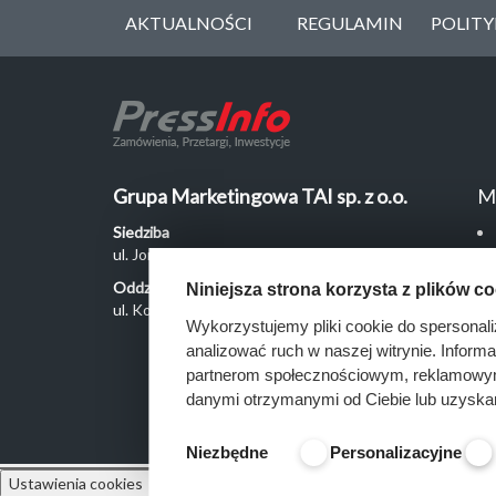
AKTUALNOŚCI
REGULAMIN
POLIT
Grupa Marketingowa TAI sp. z o.o.
M
Siedziba
ul. Jordanowska 12, 04-204 Warszawa
Oddział Poznań
Niniejsza strona korzysta z plików c
ul. Kochanowskiego 18/6, 60-846 Poznań
Wykorzystujemy pliki cookie do spersonali
analizować ruch w naszej witrynie. Inform
partnerom społecznościowym, reklamowym 
danymi otrzymanymi od Ciebie lub uzyska
Niezbędne
Personalizacyjne
Ustawienia cookies