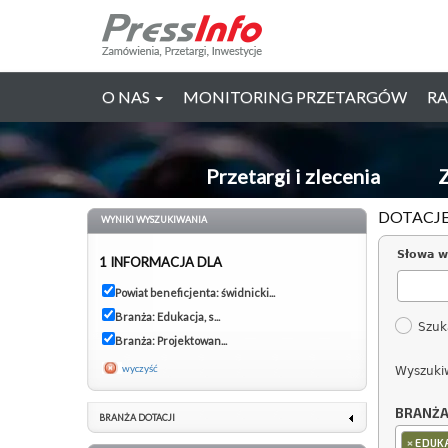
O NAS
MONITORING PRZETARGÓW
RA
Przetargi i zlecenia
Z
DOTACJE
WYNIKI WYSZUKIWANIA
Słowa w
1 INFORMACJA DLA
Powiat beneficjenta: świdnicki...
Branża: Edukacja, s...
Szuk
Branża: Projektowan...
wyczyść
Wyszuki
BRANŻ
BRANŻA DOTACJI
×
EDUKA