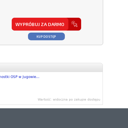
WYPRÓBUJ ZA DARMO
KUP DOSTĘP
nostki OSP w Jugowie...
Wartość: widoczna po zakupie dostępu