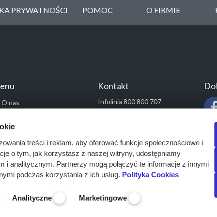
YKA PRYWATNOŚCI
POMOC
O FIRMIE
enu
Kontakt
Doł
Infolinia 800 800 707
O nas
kontakt@pressinfo.pl
Rozwiązania
ookie
Monitoring przetargów
zowania treści i reklam, aby oferować funkcje społecznościowe i
Raporty przetargowe
acje o tym, jak korzystasz z naszej witryny, udostępniamy
Ustawienia cookies
i analitycznym. Partnerzy mogą połączyć te informacje z innymi
Kontakt
nymi podczas korzystania z ich usług.
Polityka Cookies
Analityczne
Marketingowe