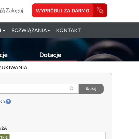
Zaloguj
WYPRÓBUJ ZA DARMO
H
ROZWIĄZANIA
KONTAKT
cje
Dotacje
SZUKIWANIA
ych
NŻA
TKIE