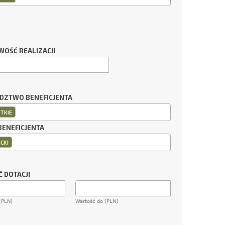
WOŚĆ REALIZACJI
ZTWO BENEFICJENTA
TKIE
BENEFICJENTA
CKI
 DOTACJI
[PLN]
Wartość do [PLN]