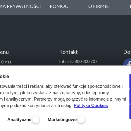
YKA PRYWATNOŚCI
POMOC
O FIRMIE
enu
Kontakt
Doł
Infolinia 800 800 707
O nas
kontakt@pressinfo.pl
Rozwiązania
ookie
Monitoring przetargów
zowania treści i reklam, aby oferować funkcje społecznościowe i
Raporty przetargowe
acje o tym, jak korzystasz z naszej witryny, udostępniamy
Ustawienia cookies
i analitycznym. Partnerzy mogą połączyć te informacje z innymi
Kontakt
nymi podczas korzystania z ich usług.
Polityka Cookies
Analityczne
Marketingowe