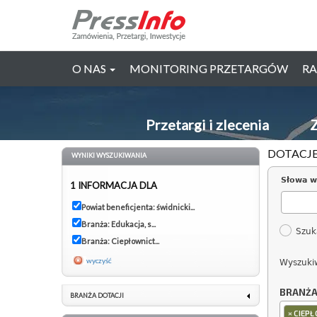
O NAS
MONITORING PRZETARGÓW
RA
Przetargi i zlecenia
Z
DOTACJE
WYNIKI WYSZUKIWANIA
Słowa w
1 INFORMACJA DLA
Powiat beneficjenta: świdnicki...
Branża: Edukacja, s...
Szuk
Branża: Ciepłownict...
wyczyść
Wyszuki
BRANŻ
BRANŻA DOTACJI
×
CIEPŁ