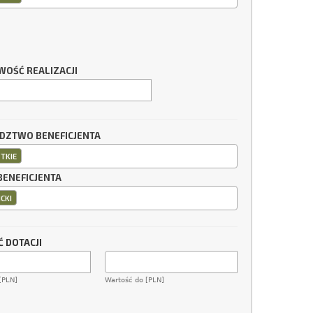
WOŚĆ REALIZACJI
ZTWO BENEFICJENTA
TKIE
BENEFICJENTA
CKI
 DOTACJI
[PLN]
Wartość do [PLN]