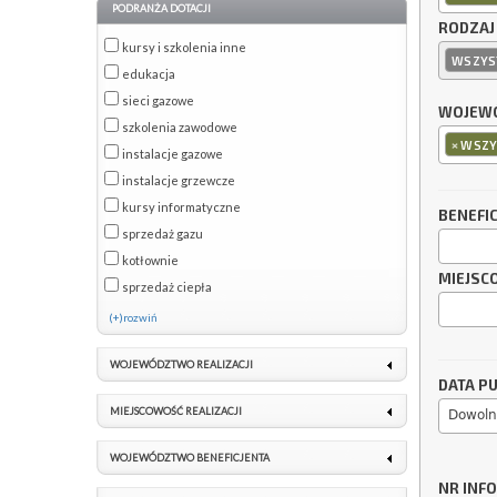
PODRANŻA DOTACJI
RODZAJ
kursy i szkolenia inne
WSZYS
edukacja
sieci gazowe
WOJEWÓ
szkolenia zawodowe
×
WSZY
instalacje gazowe
instalacje grzewcze
kursy informatyczne
BENEFI
sprzedaż gazu
kotłownie
MIEJSC
sprzedaż ciepła
(+)rozwiń
WOJEWÓDZTWO REALIZACJI
DATA PU
MIEJSCOWOŚĆ REALIZACJI
Dowoln
WOJEWÓDZTWO BENEFICJENTA
NR INF