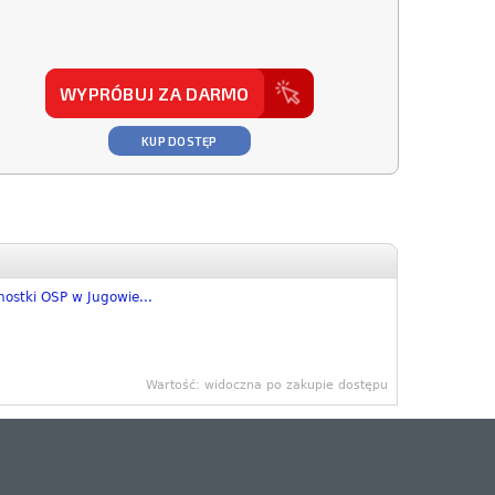
WYPRÓBUJ ZA DARMO
KUP DOSTĘP
nostki OSP w Jugowie...
Wartość: widoczna po zakupie dostępu