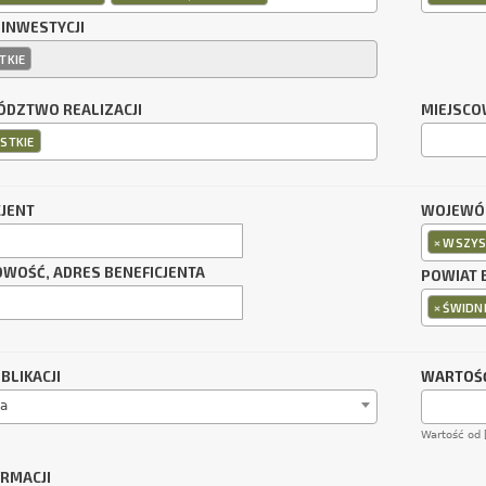
 INWESTYCJI
TKIE
DZTWO REALIZACJI
MIEJSCO
STKIE
CJENT
WOJEWÓD
×
WSZYS
OWOŚĆ, ADRES BENEFICJENTA
POWIAT 
×
ŚWIDNI
BLIKACJI
WARTOŚĆ
a
Wartość od 
ORMACJI