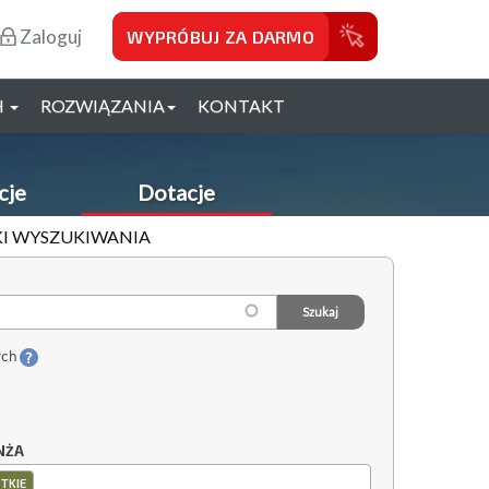
Zaloguj
WYPRÓBUJ ZA DARMO
H
ROZWIĄZANIA
KONTAKT
cje
Dotacje
IKI WYSZUKIWANIA
ych
NŻA
TKIE