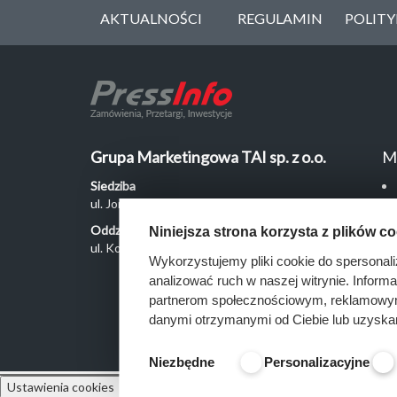
AKTUALNOŚCI
REGULAMIN
POLIT
Grupa Marketingowa TAI sp. z o.o.
M
Siedziba
ul. Jordanowska 12, 04-204 Warszawa
Oddział Poznań
Niniejsza strona korzysta z plików c
ul. Kochanowskiego 18/6, 60-846 Poznań
Wykorzystujemy pliki cookie do spersonali
analizować ruch w naszej witrynie. Inform
partnerom społecznościowym, reklamowym 
danymi otrzymanymi od Ciebie lub uzyska
Niezbędne
Personalizacyjne
Ustawienia cookies