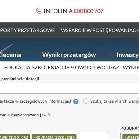
INFOLINIA
800 800 707
PORTY PRZETARGOWE
WSPARCIE W POSTĘPOWANIAC
lecenia
Wyniki przetargów
Inwesty
 - EDUKACJA, SZKOLENIA, CIEPŁOWNICTWO I GAZ - WYN
 przedmiocie dotacji
aj także w szczegółowych informacjach
Szukaj także w archiwaln
wanie zaawansowane [zwiń]
A
PODBRA
×
×
OWNICTWO I GAZ
EDUKACJA, SZKOLENIA
WSZYS