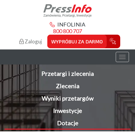
INFOLINIA
800 800 707
Zaloguj
WYPRÓBUJ ZA DARMO
Toggl
naviga
Przetargi i zlecenia
Zlecenia
Wyniki przetargów
Inwestycje
Dotacje