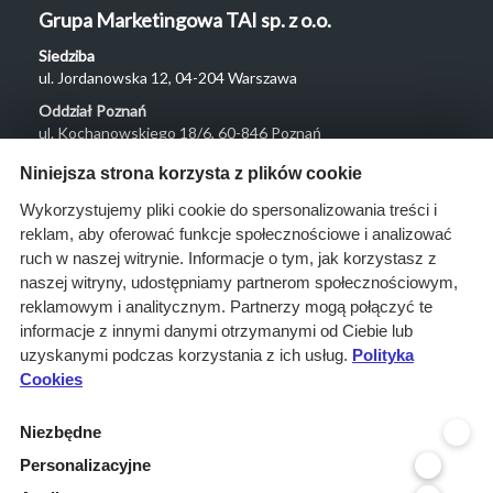
Grupa Marketingowa TAI sp. z o.o.
Siedziba
ul. Jordanowska 12, 04-204 Warszawa
Oddział Poznań
ul. Kochanowskiego 18/6, 60-846 Poznań
Menu
Niniejsza strona korzysta z plików cookie
O nas
Wykorzystujemy pliki cookie do spersonalizowania treści i
reklam, aby oferować funkcje społecznościowe i analizować
Rozwiązania
ruch w naszej witrynie. Informacje o tym, jak korzystasz z
Monitoring
naszej witryny, udostępniamy partnerom społecznościowym,
przetargów
reklamowym i analitycznym. Partnerzy mogą połączyć te
informacje z innymi danymi otrzymanymi od Ciebie lub
Raporty
uzyskanymi podczas korzystania z ich usług.
Polityka
przetargowe
Cookies
Ustawienia cookies
Niezbędne
Kontakt
Personalizacyjne
Kontakt